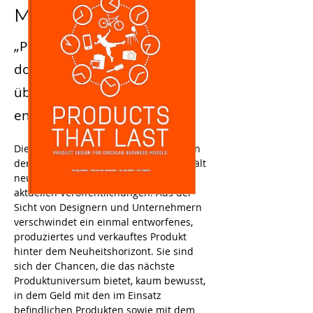
Models
„Products that Last“ beginnt
dort, wo die meisten Bücher
über Produktentwicklung
enden.
Diese neue Ausgabe (erstmals 2014 von 
der TU Delft selbst veröffentlicht) enthält 
neue Beispiele und Erkenntnisse aus 
aktuellen Veröffentlichungen. Aus der 
Sicht von Designern und Unternehmern 
verschwindet ein einmal entworfenes, 
produziertes und verkauftes Produkt 
hinter dem Neuheitshorizont. Sie sind 
sich der Chancen, die das nächste 
Produktuniversum bietet, kaum bewusst, 
in dem Geld mit den im Einsatz 
befindlichen Produkten sowie mit dem 