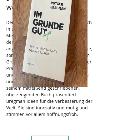
Welt neu denken
Der Historiker Rutger Bregman setzt sich 
in seinem Buch mit dem Wesen des 
Menschen auseinander. Anders als in 
der westlichen Denktradition 
angenommen ist der Mensch nicht böse, 
sondern, so Bregman, im Gegenteil: von 
Grund auf gut. Und geht man von dieser 
Prämisse aus, ist es möglich, die Welt 
und den Menschen in ihr komplett neu 
und grundoptimistisch zu denken. In 
seinem mitreißend geschriebenen, 
überzeugenden Buch präsentiert 
Bregman Ideen für die Verbesserung der 
Welt. Sie sind innovativ und mutig und 
stimmen vor allem hoffnungsfroh.