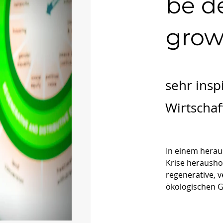
be de
grow
sehr ins
Wirtscha
In einem heraus
Krise herausho
regenerative, v
ökologischen G