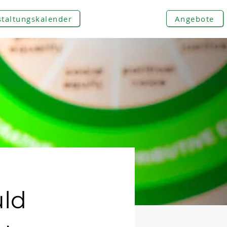
staltungskalender
Angebote
uld