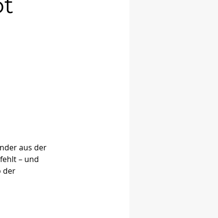
ot
änder aus der 
ehlt – und 
 der 