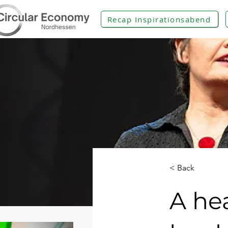
Recap Inspirationsabend
< Back
A he