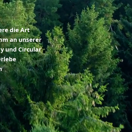
ere die Art
mm an unserer
y und Circular
erlebe
n