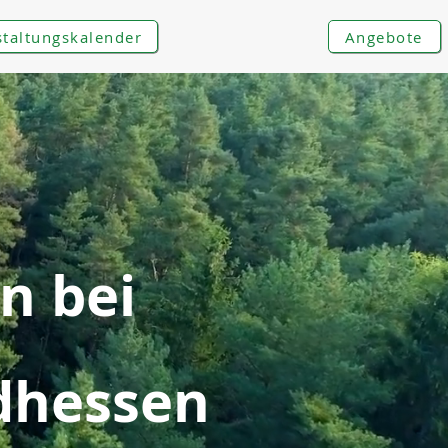
staltungskalender
Angebote
n bei
dhessen