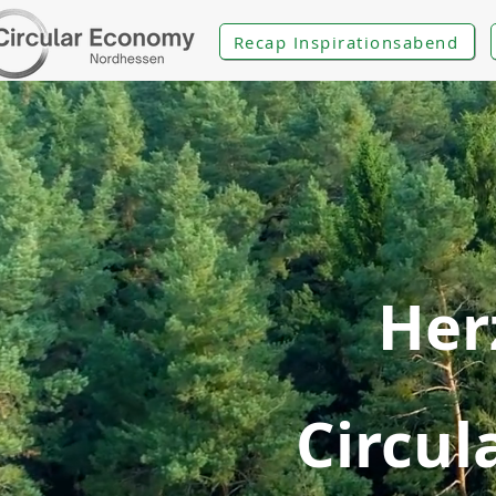
Recap Inspirationsabend
Her
Circu