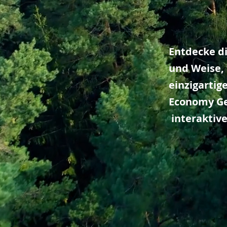
Entdecke
di
und Weise,
einzigarti
Economy Ge
interaktive