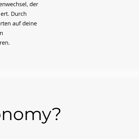
menwechsel, der
ert. Durch
rten auf deine
on
eren.
conomy?