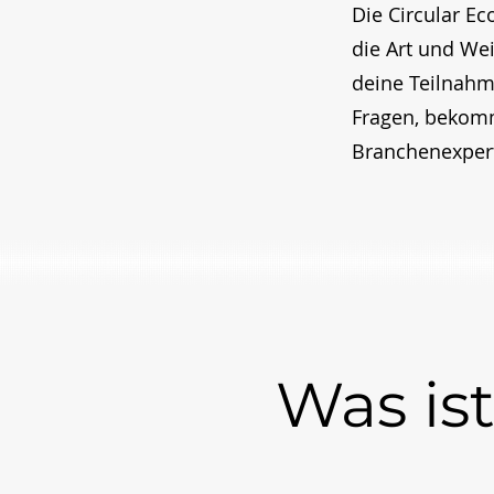
Die Circular Ec
die Art und We
deine Teilnahm
Fragen, bekomm
Branchenexpert
Was is