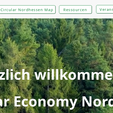
Veran
Circular Nordhessen Map
Ressourcen
zlich willkomme
lar Economy Nor